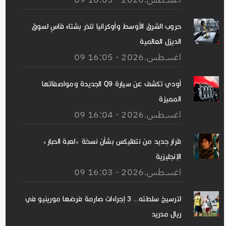
حروب الشرق الأوسط وأوكرانيا تنذر بشتاء قاسٍ لسوق
الديزل العالمية
09 اغســطس.2026 - 16:05
أودي تكشف عن سيارة Q9 الجديدة ومواصفاتها
المميزة
09 اغســطس.2026 - 16:04
قرار جديد من نتفليكس بشأن نسخة «لعبة الحبار»
الإنجليزية
09 اغســطس.2026 - 16:03
لترسيخ سلطته.. 3 إجراءات صارمة فرضها مورينيو في
ريال مدريد