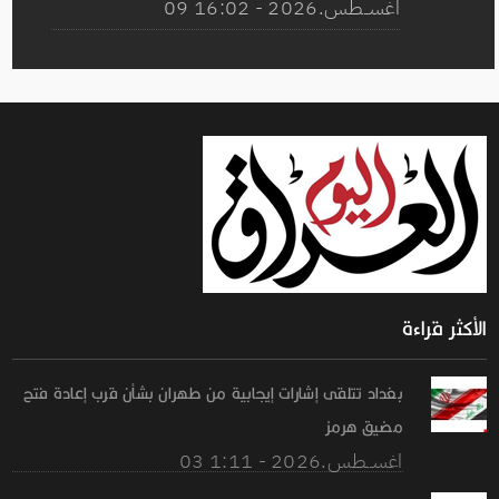
09 اغســطس.2026 - 16:02
الأكثر قراءة
بغداد تتلقى إشارات إيجابية من طهران بشأن قرب إعادة فتح
مضيق هرمز
03 اغســطس.2026 - 1:11