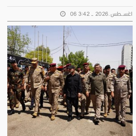
06 اغســطس.2026 - 3:42