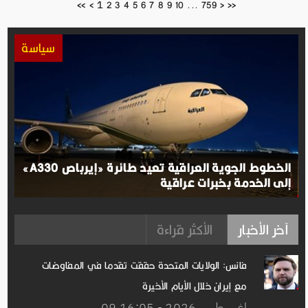
1
<<
<
2
3
4
5
6
7
8
9
10
...
759
>
>>
سياسة
الخطوط الجوية العراقية تعيد طائرة «إيرباص A330»
إلى الخدمة بخبرات عراقية
آخر الأخبار
الأكثر قراءة
فانس: الولايات المتحدة حققت تقدما في المفاوضات
مع إيران خلال الأيام الأخيرة
09 اغســطس.2026 - 16:05