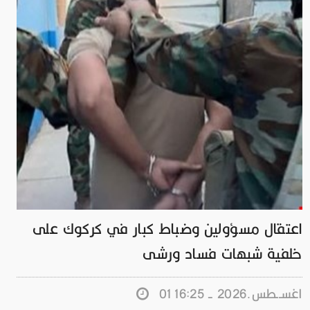
اعتقال مسؤولين وضباط كبار في كركوك على
خلفية شبهات فساد ورشى
01 اغســطس.2026 - 16:25