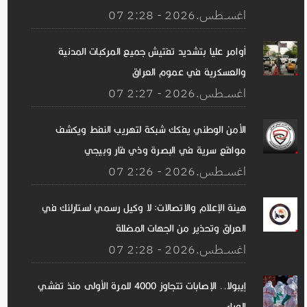
07 اغســطس.2026 - 2:28
أوامر عليا بتشديد تفتيش جميع المركبات المدنية
والعسكرية في عموم العراق
07 اغســطس.2026 - 2:27
الأمن الوطني يفكك شبكة لتهريب النفط ويكشف
مواقع سرية في البصرة وذي قار وبيجي
07 اغســطس.2026 - 2:26
هيئة الإعلام والاتصالات: لا وكيل رسمي لستارلنك في
العراق وتحذير من الجهات المضللة
07 اغســطس.2026 - 2:28
إيبولا.. الإصابات تتجاوز 4000 للمرة الأولى منذ تفشي
الوباء