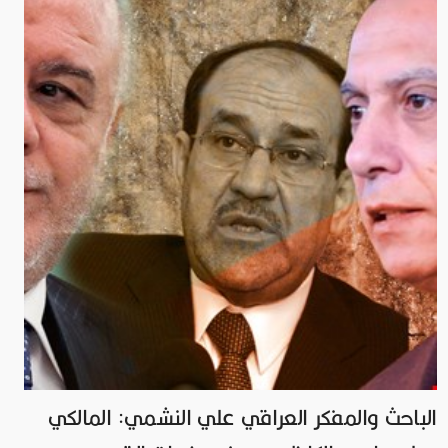
الباحث والمفكر العراقي علي النشمي: المالكي