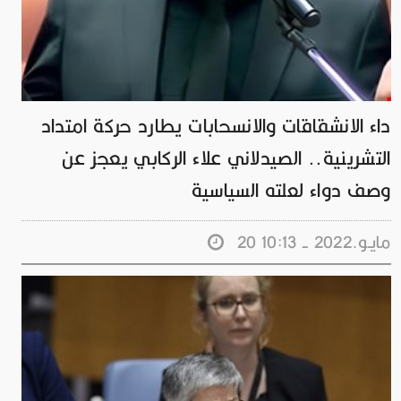
داء الانشقاقات والانسحابات يطارد حركة امتداد
التشرينية.. الصيدلاني علاء الركابي يعجز عن
وصف دواء لعلته السياسية
20 مايـو.2022 - 10:13