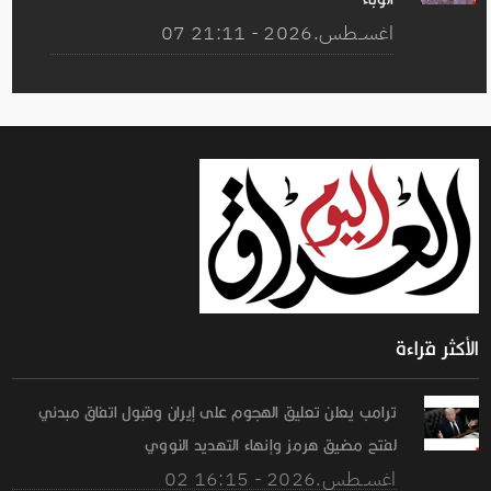
07 اغســطس.2026 - 21:11
الأكثر قراءة
ترامب يعلن تعليق الهجوم على إيران وقبول اتفاق مبدئي
لفتح مضيق هرمز وإنهاء التهديد النووي
02 اغســطس.2026 - 16:15