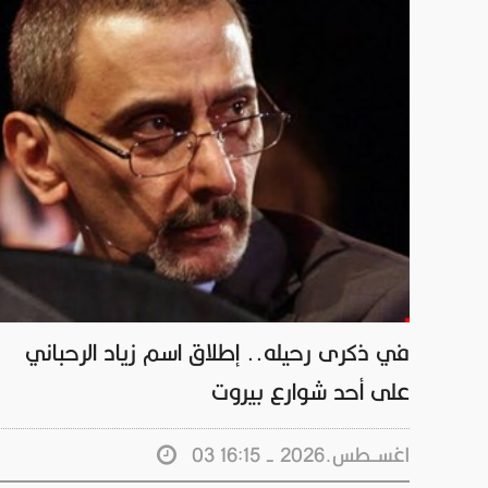
في ذكرى رحيله.. إطلاق اسم زياد الرحباني
على أحد شوارع بيروت
03 اغســطس.2026 - 16:15