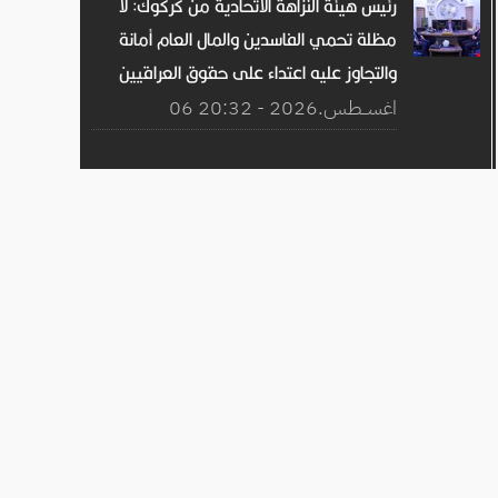
رئيس هيئة النزاهة الاتحادية من كركوك: لا
مظلة تحمي الفاسدين والمال العام أمانة
والتجاوز عليه اعتداء على حقوق العراقيين
06 اغســطس.2026 - 20:32