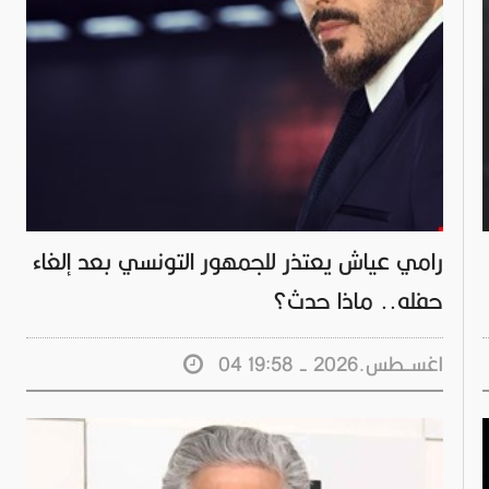
رامي عياش يعتذر للجمهور التونسي بعد إلغاء
حفله.. ماذا حدث؟
04 اغســطس.2026 - 19:58