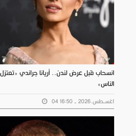
انسحاب قبل عرض لندن.. أريانا جراندي «تعتزل
الناس»
04 اغســطس.2026 - 16:50