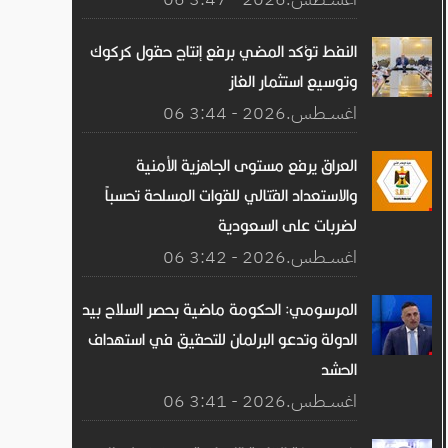
النفط تؤكد المضي برفع إنتاج حقول كركوك
وتوسيع استثمار الغاز
06 اغســطس.2026 - 3:44
العراق يرفع مستوى الجاهزية الأمنية
والاستعداد القتالي للقوات المسلحة تحسباً
لضربات على السعودية
06 اغســطس.2026 - 3:42
المرسومي: الحكومة ماضية بحصر السلاح بيد
الدولة وتدعو البرلمان للتحقيق في استهداف
الحشد
06 اغســطس.2026 - 3:41