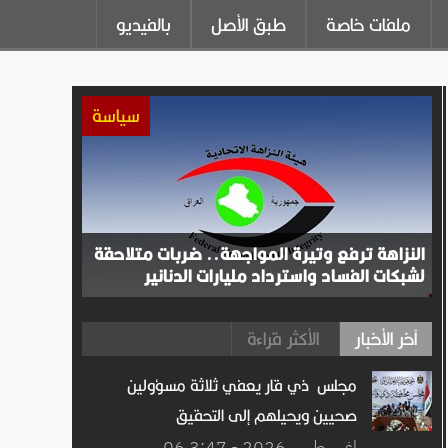
ملفات خاصة
طبق الأصل
بالفيديو
سياسة
النزاهة ترفع وتيرة المواجهة.. ضربات متلاحقة
لشبكات الفساد واسترداد مليارات الدنانير
آخر الأخبار
الأكثر قراءة
مجلس ذي قار يعفي ثلاثة مسؤولين
صحيين ويحيلهم إلى التحقيق
06 اغســطس.2026 - 3:47