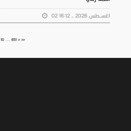
02 اغســطس.2026 - 16:12
10
...
651
>
>>