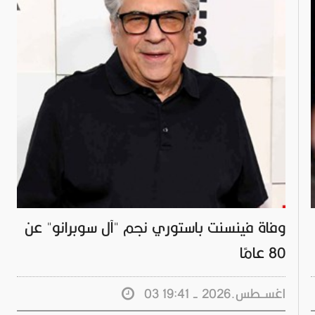
وفاة فينسنت باستوري نجم "آل سوبرانو" عن
80 عامًا
03 اغســطس.2026 - 19:41