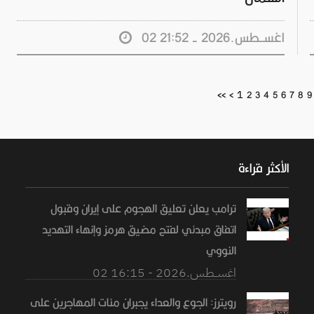
02 اغســطس.2026 - 21:52
1
<<
<
2
3
4
5
6
7
8
9
الأكثر قراءة
ترامب يعلن تعليق الهجوم على إيران وقبول
اتفاق مبدئي لفتح مضيق هرمز وإنهاء التهديد
النووي
02 اغســطس.2026 - 16:15
رويترز: الجوع والعداء يجبران مئات المهاجرين على