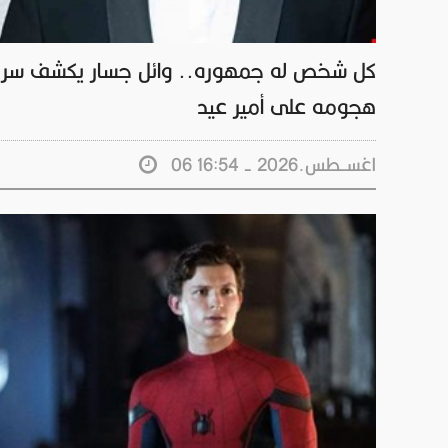
كل شخص له جمهوره.. وائل جسار يكشف سر
هجومه على أمير عيد
06 اغســطس.2026 - 16:54