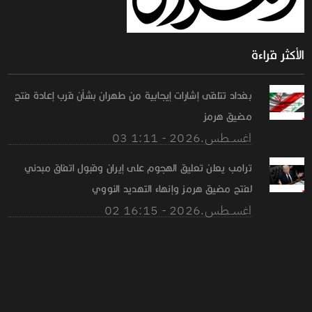
الأكثر قراءة
بغداد تتلقى إشارات إيجابية من طهران بشأن قرب إعادة فتح
مضيق هرمز
03 اغســطس.2026 - 1:11
ترامب يعلن تعليق الهجوم على إيران وقبول اتفاق مبدئي
لفتح مضيق هرمز وإنهاء التهديد النووي
02 اغســطس.2026 - 16:15