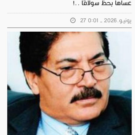
عساها بحظ سولاقا ..!
27 يونيـو.2026 - 0:01