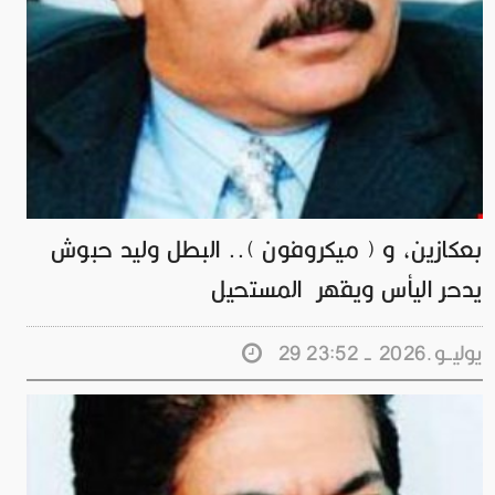
بعكازين، و ( ميكروفون ).. البطل وليد حبوش
يدحر اليأس ويقهر المستحيل
29 يوليــو.2026 - 23:52