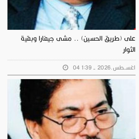
على (طريق الحسين) .. مشى جيفارا وبقية
الثوار
04 اغســطس.2026 - 1:39