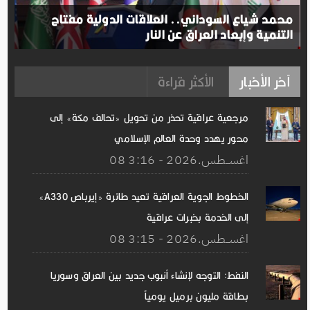
محمد شياع السوداني.. العلاقات الدولية مفتاح
التنمية وإبعاد العراق عن النار
آخر الأخبار
الأكثر قراءة
مرجعية عراقية تحذر من تحويل «تحالف مكة» إلى
محور يهدد وحدة العالم الإسلامي
08 اغســطس.2026 - 3:16
الخطوط الجوية العراقية تعيد طائرة «إيرباص A330»
إلى الخدمة بخبرات عراقية
08 اغســطس.2026 - 3:15
النفط: التوجه لإنشاء أنبوب جديد بين العراق وسوريا
بطاقة مليون برميل يومياً