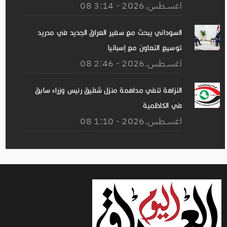
08 اغســطس.2026 - 3:14
السوداني يبحث مع سفير العراق الجديد في مدريد
توسيع التعاون مع إسبانيا
08 اغســطس.2026 - 2:46
النزاهة تنفي مداهمة منزل شقيق رئيس وزراء سابق
في الكاظمية
08 اغســطس.2026 - 1:10