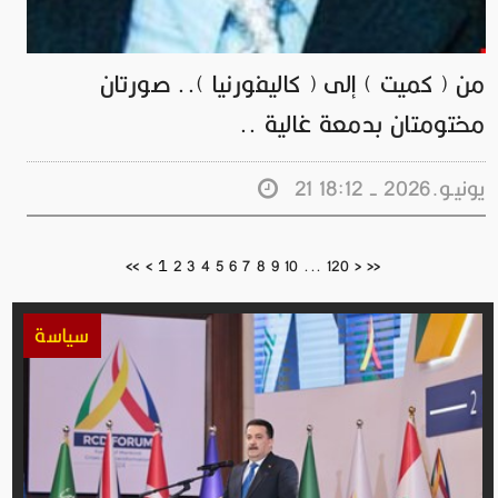
من ( كميت ) إلى ( كاليفورنيا ).. صورتان
مختومتان بدمعة غالية ..
21 يونيـو.2026 - 18:12
1
<<
<
2
3
4
5
6
7
8
9
10
...
120
>
>>
سياسة