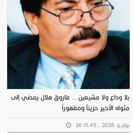
بلا وداع ولا مشيعين .. فاروق هلال يمضي إلى
مثواه الأخير حزيناً ومقهوراً
26 يوليــو.2026 - 15:45