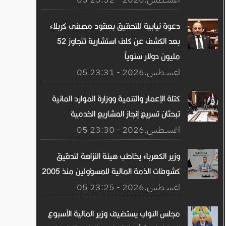
دعوة نيابية للتحقيق بعقود مصفى كربلاء
بعد الكشف عن كلف استشارية تتجاوز 52
مليون دولار سنوياً
05 اغســطس.2026 - 23:31
كتلة الإعمار والتنمية ووزارة الموارد المائية
تبحثان تسريع إنجاز المشاريع الخدمية
05 اغســطس.2026 - 23:30
وزير الكهرباء يخاطب هيئة النزاهة لتدقيق
كشوفات الذمة المالية للمسؤولين منذ 2005
05 اغســطس.2026 - 23:25
مجلس النواب يستضيف وزير المالية الأسبوع