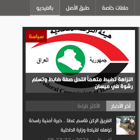
ملفات خاصة
طبق الأصل
بالفيديو
سياسة
النزاهة تضبط متهماً انتحل صفة ضابط وتسلم
رشوة في ميسان
آخر الأخبار
الأكثر قراءة
الفريق الركن قاسم عطا.. خبرة أمنية راسخة
تؤهله لقيادة وزارة الداخلية
05 اغســطس.2026 - 23:32