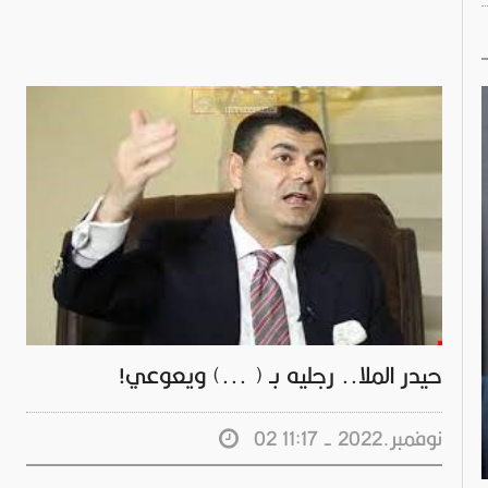
حيدر الملا.. رجليه بـ ( ...) ويعوعي!
02 نوفمبر.2022 - 11:17