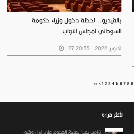
بالفيديو.. لحظة دخول وزراء حكومة
السوداني لمجلس النواب
27 اكتوبر.2022 - 20:55
5
<<
<
1
2
3
4
6
7
8
9
الأكثر قراءة
ترامب يعلن تعليق الهجوم على إيران وقبول