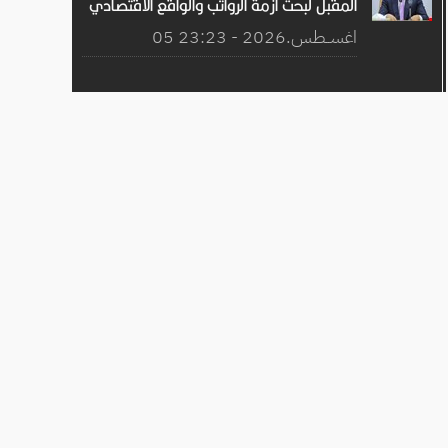
المقبل لبحث أزمة الرواتب والواقع الاقتصادي
05 اغســطس.2026 - 23:23