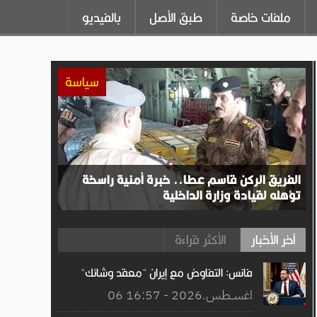
ملفات خاصة
طبق الأصل
بالفيديو
سياسة
الفريق الركن قاسم عطا.. خبرة أمنية راسخة
تؤهله لقيادة وزارة الداخلية
آخر الأخبار
الأكثر قراءة
فانس: التفاوض مع إيران "معقد وشائك"
06 اغســطس.2026 - 16:57