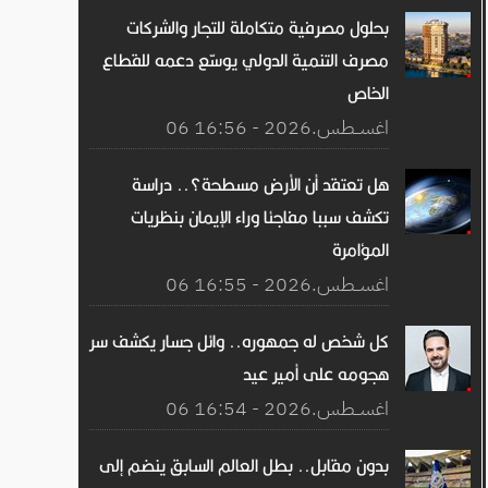
بحلول مصرفية متكاملة للتجار والشركات
مصرف التنمية الدولي يوسّع دعمه للقطاع
الخاص
06 اغســطس.2026 - 16:56
هل تعتقد أن الأرض مسطحة؟.. دراسة
تكشف سببا مفاجئا وراء الإيمان بنظريات
المؤامرة
06 اغســطس.2026 - 16:55
كل شخص له جمهوره.. وائل جسار يكشف سر
هجومه على أمير عيد
06 اغســطس.2026 - 16:54
بدون مقابل.. بطل العالم السابق ينضم إلى