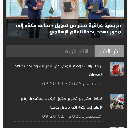
مرجعية عراقية تحذر من تحويل «تحالف مكة» إلى
محور يهدد وحدة العالم الإسلامي
آخر الأخبار
الأكثر قراءة
تركيا تراقب الوضع الأمني ​​في البحر الأسود بعد تصاعد
الهجمات
09 اغســطس.2026 - 20:51
النفط: مشروع تطوير حقول كركوك يستهدف رفع
الإنتاج إلى 420 ألف برميل يومياً
09 اغســطس.2026 - 20:51