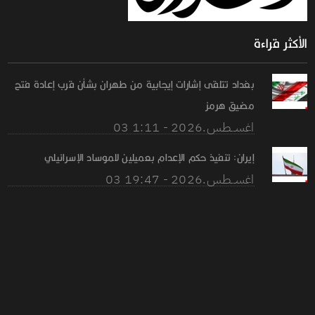
الأكثر قراءة
بغداد تتلقى إشارات إيجابية من طهران بشأن قرب إعادة فتح
مضيق هرمز
03 اغســطس.2026 - 1:11
إيران: تنفيذ حكم الإعدام بعميلين للموساد الإسرائيلي
03 اغســطس.2026 - 19:47