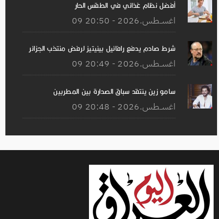
أفضل نظام غذائي في الطقس الحار
09 اغســطس.2026 - 20:50
شرط صادم يدفع رافائيل بينيتيز لرفض منتخب الجزائر
09 اغســطس.2026 - 20:49
سامو زين ينتقد سباق الصدارة بين المطربين
09 اغســطس.2026 - 20:48