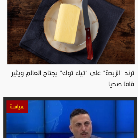
ترند "الزبدة" على "تيك توك" يجتاح العالم ويثير
قلقا صحيا
سياسة