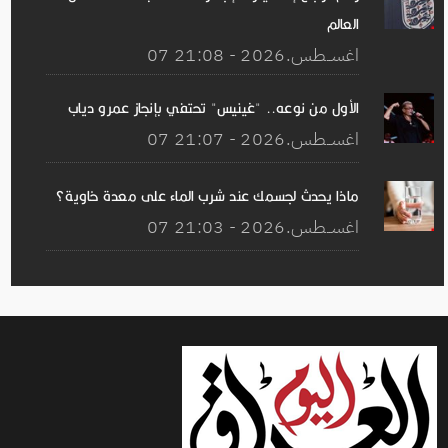
العالم
07 اغســطس.2026 - 21:08
الأول من نوعه.. "غينيس" تحتفي بإنجاز عمرو دياب
07 اغســطس.2026 - 21:07
ماذا يحدث لجسمك عند شرب الماء على معدة خاوية؟
07 اغســطس.2026 - 21:03