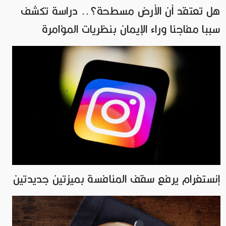
هل تعتقد أن الأرض مسطحة؟.. دراسة تكشف
سببا مفاجئا وراء الإيمان بنظريات المؤامرة
إنستغرام يرفع سقف المنافسة بميزتين جديدتين