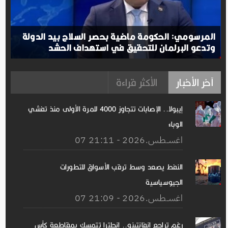
المرسومي: الحكومة ماضية بحصر السلاح بيد الدولة
وتدعو البرلمان للتحقيق في استهداف الحشد
آخر الأخبار
الأكثر قراءة
إيبولا.. الإصابات تتجاوز 4000 للمرة الأولى منذ تفشي
الوباء
07 اغســطس.2026 - 21:11
النفط يصعد وسط ترقب الأسواق للتطورات
الجيوسياسية
07 اغســطس.2026 - 21:09
رغم تراجع إنفانتينو.. إنجلترا تتمسك بمقاطعة كأس