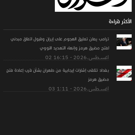
الأكثر قراءة
ترامب يعلن تعليق الهجوم على إيران وقبول اتفاق مبدئي
لفتح مضيق هرمز وإنهاء التهديد النووي
02 اغســطس.2026 - 16:15
بغداد تتلقى إشارات إيجابية من طهران بشأن قرب إعادة فتح
مضيق هرمز
03 اغســطس.2026 - 1:11