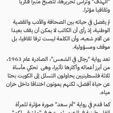
"الهدف" وترأس تحريرها، لتصبح منبرا فكريا
وثقافيا مؤثرا.
لم يفصل في حياته بين الصحافة والأدب والقضية
الوطنية، إذ رأى أن الكاتب لا يمكن أن يقف بعيدا
عن آلام شعبه، وأن الكلمة ليست ترفا ثقافيا، بل
موقف ومسؤولية.
تعد رواية "رجال في الشمس"، الصادرة عام 1963،
من أبرز أعماله وأكثرها تأثيرا، وهى تحكي مأساة
ثلاثة فلسطينيين يحاولون التسلل إلى الكويت بحثا
عن حياة أفضل، لكنهم يموتون اختناقا داخل خزان
مياه.
كما قدم في رواية "أم سعد" صورة مؤثرة للمرأة
الفلسطينية في المخيم، ثم رسّخ في "ما تبقى لكم"