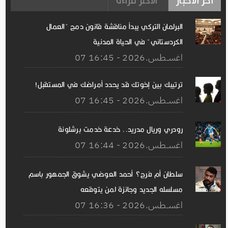
البرلمان التركي يبدأ مناقشة قانون دمج "العمال
الكردستاني" في الحياة المدنية
07 اغســطس.2026 - 16:45
ترتيبك بين إخوتك قد يحدد أمراضك في المستقبل!
07 اغســطس.2026 - 16:45
رودري وريال مدريد.. خدعة خدمت برشلونة
07 اغســطس.2026 - 16:44
سلطان أم فرج؟ أحمد العوضي يشوق الجمهور باسم
مسلسله الجديد وجائزة لمن يتوقعه
07 اغســطس.2026 - 16:36