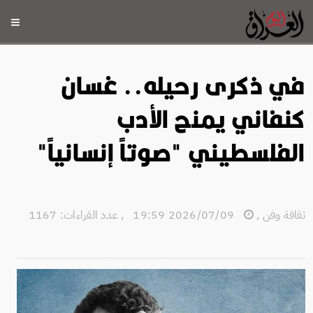
في ذكرى رحيله.. غسان
كنفاني يمنح الأدب
الفلسطيني "صوتاً إنسانياً"
ثقافة وفن
,
2026/07/09 19:59
,
عدد القراءات: 1167