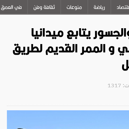
قتصاد
رياضة
منوعات
ثقافة وفن
في العمق
لجسور يتابع ميدانيا
ني و الممر القديم لطريق
ل
1317