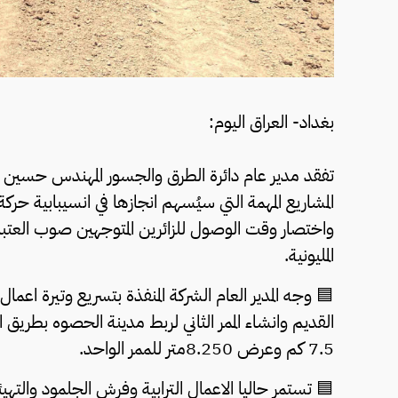
بغداد- العراق اليوم:
تفقد مدير عام دائرة الطرق والجسور المهندس حسين جا
المشاريع المهمة التي سيُسهم انجازها في انسيبابية حركة
واختصار وقت الوصول للزائرين المتوجهين صوب العتبات 
المليونية.
🟦 وجه المدير العام الشركة المنفذة بتسريع وتيرة اعم
القديم وانشاء الممر الثاني لربط مدينة الحصوه بطريق 
7.5 كم وعرض 8.250متر للممر الواحد.
🟦 تستمر حاليا الاعمال الترابية وفرش الجلمود والتهي