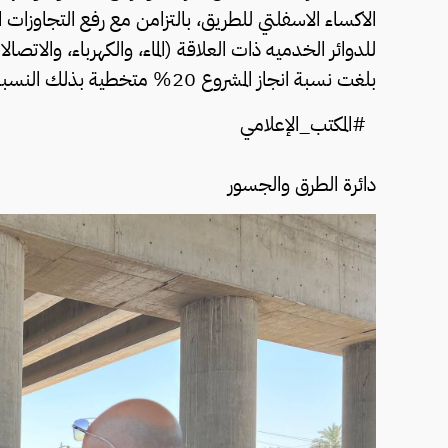
الاكساء الاسفلتي للطريق، بالتزامن مع رفع التجاوزات
للدوائر الخدميه ذات العلاقة (الماء، والكهرباء، والاتصال
بلغت نسبة انجاز المشروع 20% متخطية بذلك النسبة المخطط لها والبالغة 11%.
#المكتب_الإعلامي
دائرة الطرق والجسور