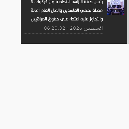
رئيس هيئة النزاهة الاتحادية من كركوك: لا
مظلة تحمي الفاسدين والمال العام أمانة
والتجاوز عليه اعتداء على حقوق العراقيين
06 اغســطس.2026 - 20:32