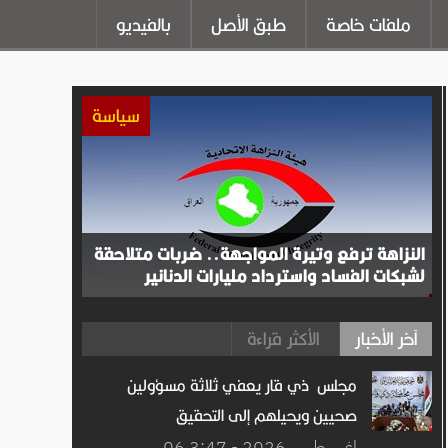
ملفات خاصة
طبق الأصل
بالفيديو
سياسة
النزاهة ترفع وتيرة المواجهة.. ضربات متلاحقة
لشبكات الفساد واسترداد مليارات الدنانير
آخر الأخبار
الأكثر قراءة
مجلس ذي قار يعفي ثلاثة مسؤولين
صحيين ويحيلهم إلى التحقيق
06 اغســطس.2026 - 3:47