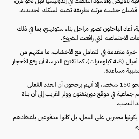
ية بالأبيض والأسود التُقطت في إندونيسيا قبل نحو قرن،
 قضبان خشبية مرتبة بطريقة تشبه السكك الحديدية.
رية، أعاد الباحثون تصور مراحل بناء ستونهنج، بما في ذلك
عات الاجتماعية التي رافقت المشروع.
ا خبرة متقدمة في التعامل مع الأخشاب، ما مكنهم من
إنشاء هذه المسارات التي قد يصل طولها إلى نحو ثلاثة أميال (4.8 كيلومترات). كما تقترح الدراسة أن رفع الأحجار
خشبية مساعدة.
ووفقا للباحثين، كان نقل حجر واحد يتطلب مشاركة نحو 150 شخصا، إلا أنهم يرجحون أن العدد الفعلي
ئم جماعية في موقع دورينغتون وولز القريب إلى أن بناة
د النصب.
لم يكونوا مجبرين على العمل، بل كانوا مدفوعين باعتقادهم
.