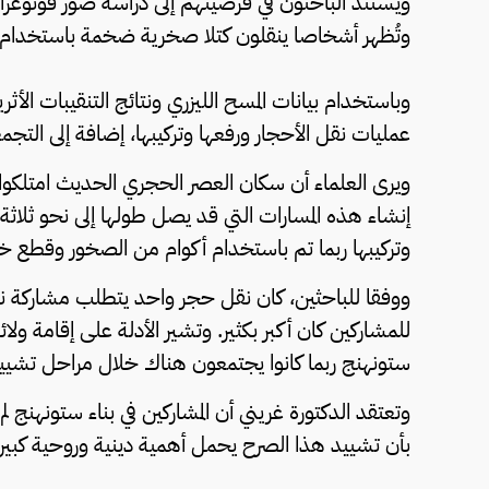
ويستند الباحثون في فرضيتهم إلى دراسة صور فوتوغراف
وتُظهر أشخاصا ينقلون كتلا صخرية ضخمة باستخدام
وباستخدام بيانات المسح الليزري ونتائج التنقيبات الأث
عمليات نقل الأحجار ورفعها وتركيبها، إضافة إلى التجم
ويرى العلماء أن سكان العصر الحجري الحديث امتلكو
وتركيبها ربما تم باستخدام أكوام من الصخور وقطع 
للمشاركين كان أكبر بكثير. وتشير الأدلة على إقامة ولا
ستونهنج ربما كانوا يجتمعون هناك خلال مراحل تشيي
وتعتقد الدكتورة غريني أن المشاركين في بناء ستونهنج 
بأن تشييد هذا الصرح يحمل أهمية دينية وروحية كبيرة