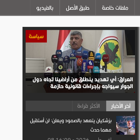
ملفات خاصة
طبق الأصل
بالفيديو
سياسة
العراق: أي تهديد ينطلق من أراضينا تجاه دول
الجوار سيواجه بإجراءات قانونية حازمة
آخر الأخبار
الأكثر قراءة
بزشكيان يتعهد بالصمود ويعلن: لن أستقيل
مهما حدث
08 اغســطس.2026 - 16:09