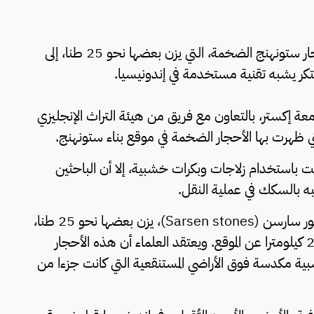
ظهرت نظرية جديدة تفسر الطريقة التي نقلت بها أحجار ستونهنج الضخمة، التي يزن بعضها نحو 25 طنا، إلى
كر يشبه تقنية مستخدمة في إندونيسيا.
امعة إكستر، بالتعاون مع فريق من هيئة التراث الإنجليزي
لت باستخدام زلاجات وبكرات خشبية، إلا أن الباحثين
 بالسكك في عملية النقل.
وتتكون الدائرة الحجرية الشهيرة في ستونهنج من صخور سارسن (Sarsen stones)، يزن بعضها نحو 25 طنا،
وقد جُلبت من منطقة مارلبورو داونز التي تبعد نحو 24 كيلومترا عن الموقع. ويعتقد العلماء أن هذه الأحجار
ة مكدسة فوق الأراضي المستنقعية التي كانت جزءا من