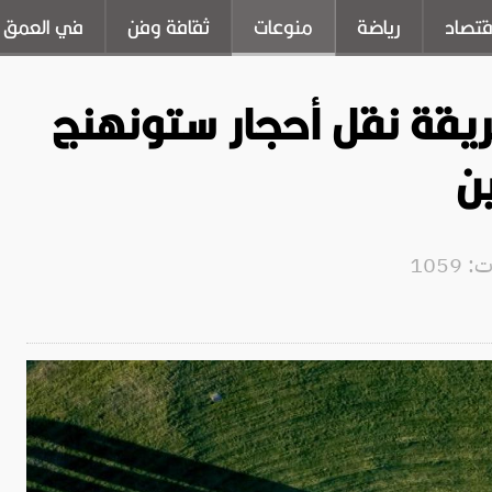
قتصاد
رياضة
منوعات
ثقافة وفن
في العمق
قة نقل أحجار ستونهنج
ن
1059