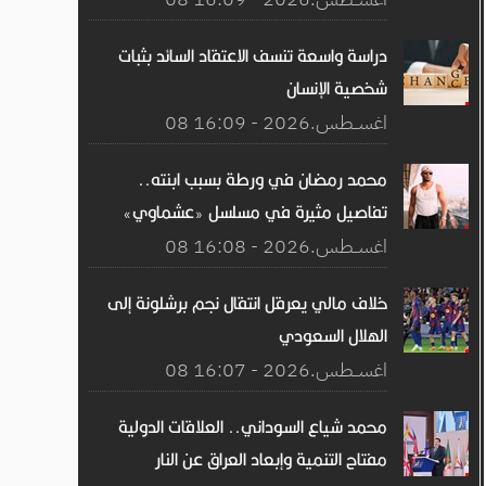
دراسة واسعة تنسف الاعتقاد السائد بثبات
شخصية الإنسان
08 اغســطس.2026 - 16:09
محمد رمضان في ورطة بسبب ابنته..
تفاصيل مثيرة في مسلسل «عشماوي»
08 اغســطس.2026 - 16:08
خلاف مالي يعرقل انتقال نجم برشلونة إلى
الهلال السعودي
08 اغســطس.2026 - 16:07
محمد شياع السوداني.. العلاقات الدولية
مفتاح التنمية وإبعاد العراق عن النار