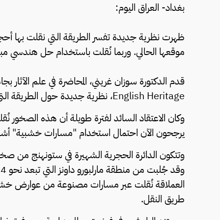
بغداد- العراق اليوم:
موقعها الحالي. وربما نُقلت باستخدام حل هندسي مبت
قدم الدكتورة سوزان غريني، المحاضرة في علم الآثار بج
English Heritage، نظرية جديدة حول الطريقة التي ظهرت بها الأحجار الضخمة في موقع بناء ستونهنج.
وكان الاعتقاد السائد لفترة طويلة أن هذه الصخور نُق
يرجحون الآن احتمال استخدام "مسارات خشبية" أشبه
العملاقة نُقلت عبر مسارات مصنوعة من عوارض خشبي
طريق النقل.