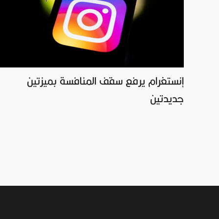
إنستغرام يرفع سقف المنافسة بميزتين
جديدتين