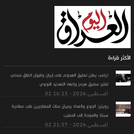
الأكثر قراءة
ترامب يعلن تعليق الهجوم على إيران وقبول اتفاق مبدئي
لفتح مضيق هرمز وإنهاء التهديد النووي
02 اغســطس.2026 - 16:15
رويترز: الجوع والعداء يجبران مئات المهاجرين على مغادرة
سبتة والعودة إلى المغرب
02 اغســطس.2026 - 21:57