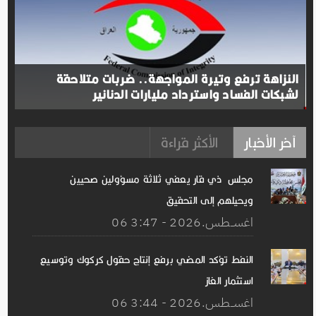
النزاهة ترفع وتيرة المواجهة.. ضربات متلاحقة
لشبكات الفساد واسترداد مليارات الدنانير
آخر الأخبار
الأكثر قراءة
مجلس ذي قار يعفي ثلاثة مسؤولين صحيين
ويحيلهم إلى التحقيق
06 اغســطس.2026 - 3:47
النفط تؤكد المضي برفع إنتاج حقول كركوك وتوسيع
استثمار الغاز
06 اغســطس.2026 - 3:44