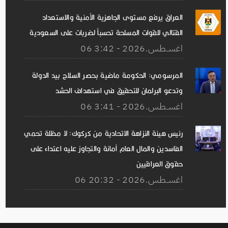
العراق يرفع مستوى الجاهزية الأمنية والاستعداد
القتالي للقوات المسلحة تحسباً لضربات على السعودية
06 اغســطس.2026 - 3:42
المرسومي: الحكومة ماضية بحصر السلاح بيد الدولة
وتدعو البرلمان للتحقيق في استهداف الحشد
06 اغســطس.2026 - 3:41
رئيس هيئة النزاهة الاتحادية من كركوك: لا مظلة تحمي
الفاسدين والمال العام أمانة والتجاوز عليه اعتداء على
حقوق العراقيين
06 اغســطس.2026 - 20:32