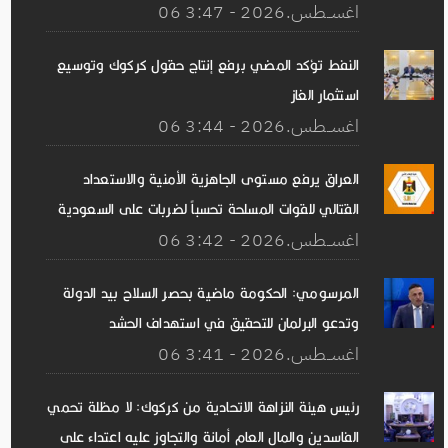
06 اغســطس.2026 - 3:47
النفط تؤكد المضي برفع إنتاج حقول كركوك وتوسيع
استثمار الغاز
06 اغســطس.2026 - 3:44
العراق يرفع مستوى الجاهزية الأمنية والاستعداد
القتالي للقوات المسلحة تحسباً لضربات على السعودية
06 اغســطس.2026 - 3:42
المرسومي: الحكومة ماضية بحصر السلاح بيد الدولة
وتدعو البرلمان للتحقيق في استهداف الحشد
06 اغســطس.2026 - 3:41
رئيس هيئة النزاهة الاتحادية من كركوك: لا مظلة تحمي
الفاسدين والمال العام أمانة والتجاوز عليه اعتداء على