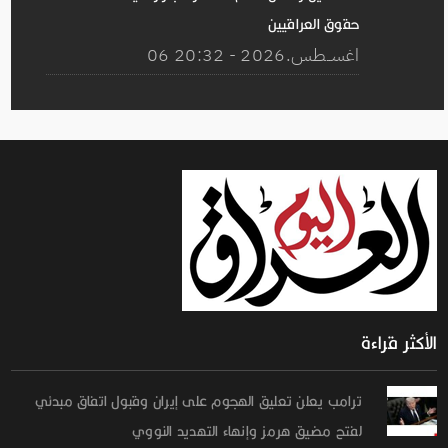
حقوق العراقيين
06 اغســطس.2026 - 20:32
الأكثر قراءة
ترامب يعلن تعليق الهجوم على إيران وقبول اتفاق مبدئي
لفتح مضيق هرمز وإنهاء التهديد النووي