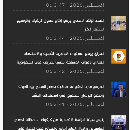
06 اغســطس.2026 - 3:47
النفط تؤكد المضي برفع إنتاج حقول كركوك وتوسيع
استثمار الغاز
06 اغســطس.2026 - 3:44
العراق يرفع مستوى الجاهزية الأمنية والاستعداد
القتالي للقوات المسلحة تحسباً لضربات على السعودية
06 اغســطس.2026 - 3:42
المرسومي: الحكومة ماضية بحصر السلاح بيد الدولة
وتدعو البرلمان للتحقيق في استهداف الحشد
06 اغســطس.2026 - 3:41
رئيس هيئة النزاهة الاتحادية من كركوك: لا مظلة تحمي
الفاسدين والمال العام أمانة والتجاوز عليه اعتداء على