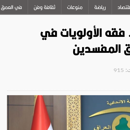
قتصاد
رياضة
منوعات
ثقافة وفن
في العمق
. فقه الأولويات في
ق المفسدين
915