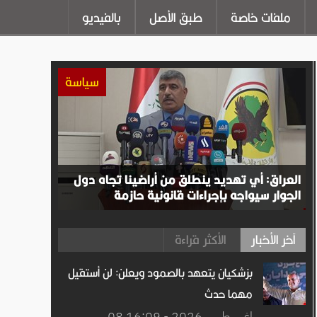
ملفات خاصة
طبق الأصل
بالفيديو
سياسة
العراق: أي تهديد ينطلق من أراضينا تجاه دول
الجوار سيواجه بإجراءات قانونية حازمة
آخر الأخبار
الأكثر قراءة
بزشكيان يتعهد بالصمود ويعلن: لن أستقيل
مهما حدث
08 اغســطس.2026 - 16:09