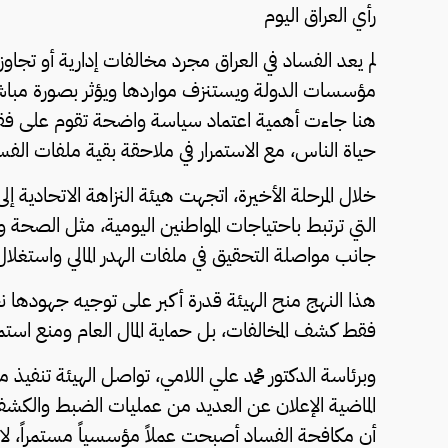
رأي العراق اليوم
لم يعد الفساد في العراق مجرد مخالفات إدارية أو تجاو
مؤسسات الدولة ويستنزف مواردها ويؤثر بصورة مباشر
هنا جاءت أهمية اعتماد سياسة واضحة تقوم على فقه الأو
حياة الناس، مع الاستمرار في ملاحقة بقية ملفات الفس
خلال المرحلة الأخيرة، اتجهت هيئة النزاهة الاتحادية
التي ترتبط باحتياجات المواطنين اليومية، مثل الصحة و
جانب مواصلة التحقيق في ملفات الهدر المالي واستغلال
هذا النهج منح الهيئة قدرة أكبر على توجيه جهودها نحو 
فقط كشف المخالفات، بل حماية المال العام ومنع استمر
وبرئاسة الدكتور محمد علي اللامي، تواصل الهيئة تنفيذ 
الماضية الإعلان عن العديد من عمليات الضبط والكشف
أن مكافحة الفساد أصبحت عملاً مؤسسياً مستمراً، لا 