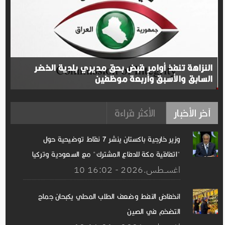
النزاهة تنفذ أوامر قبض بحق مديري بلدية الخضر
السابق والأسبق وأربعة موظفين
آخر الأخبار
الأكثر قراءة
وزير خارجية باكستان ينشر 7 نقاط توضيحية حول
"اتفاقية مكة للدفاع المشترك" مع السعودية وتركيا
10 اغســطس.2026 - 16:02
انخفاض النفط وضعف الطلب المحلي يكبحان جماح
التضخم في الصين