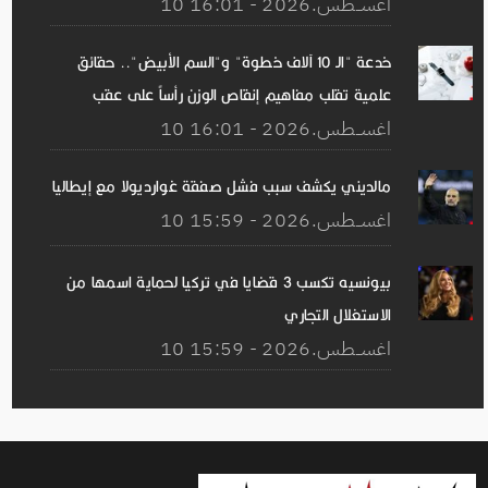
10 اغســطس.2026 - 16:01
خدعة "الـ 10 آلاف خطوة" و"السم الأبيض".. حقائق
علمية تقلب مفاهيم إنقاص الوزن رأساً على عقب
10 اغســطس.2026 - 16:01
مالديني يكشف سبب فشل صفقة غوارديولا مع إيطاليا
10 اغســطس.2026 - 15:59
بيونسيه تكسب 3 قضايا في تركيا لحماية اسمها من
الاستغلال التجاري
10 اغســطس.2026 - 15:59