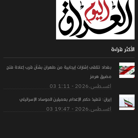
الأكثر قراءة
بغداد تتلقى إشارات إيجابية من طهران بشأن قرب إعادة فتح
مضيق هرمز
03 اغســطس.2026 - 1:11
إيران: تنفيذ حكم الإعدام بعميلين للموساد الإسرائيلي
03 اغســطس.2026 - 19:47