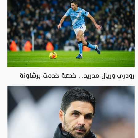
رودري وريال مدريد.. خدعة خدمت برشلونة