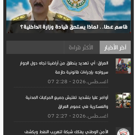
قاسم عطا.. لماذا يستحق قيادة وزارة الداخلية؟
آخر الأخبار
الأكثر قراءة
العراق: أي تهديد ينطلق من أراضينا تجاه دول الجوار
سيواجه بإجراءات قانونية حازمة
07 اغســطس.2026 - 2:28
أوامر عليا بتشديد تفتيش جميع المركبات المدنية
والعسكرية في عموم العراق
07 اغســطس.2026 - 2:27
الأمن الوطني يفكك شبكة لتهريب النفط ويكشف