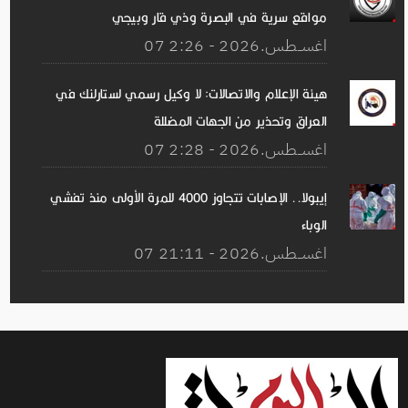
مواقع سرية في البصرة وذي قار وبيجي
07 اغســطس.2026 - 2:26
هيئة الإعلام والاتصالات: لا وكيل رسمي لستارلنك في
العراق وتحذير من الجهات المضللة
07 اغســطس.2026 - 2:28
إيبولا.. الإصابات تتجاوز 4000 للمرة الأولى منذ تفشي
الوباء
07 اغســطس.2026 - 21:11