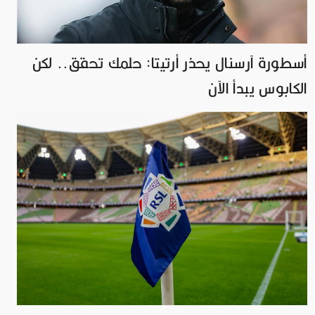
أسطورة آرسنال يحذر أرتيتا: حلمك تحقق.. لكن
الكابوس يبدأ الآن