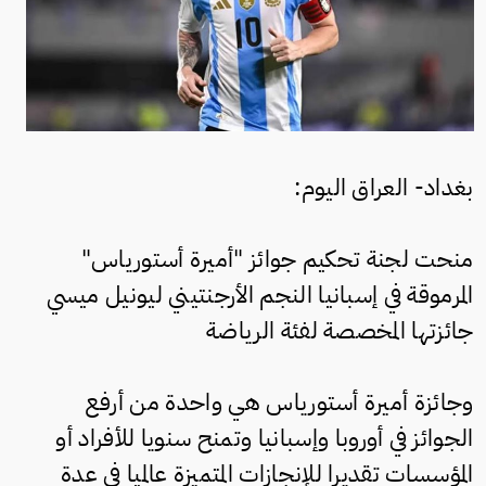
بغداد- العراق اليوم:
منحت لجنة تحكيم جوائز "أميرة أستورياس"
المرموقة في إسبانيا النجم الأرجنتيني ليونيل ميسي
جائزتها المخصصة لفئة الرياضة
وجائزة أميرة أستورياس هي واحدة من أرفع
الجوائز في أوروبا وإسبانيا وتمنح سنويا للأفراد أو
المؤسسات تقديرا للإنجازات المتميزة عالميا في عدة