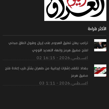
الأكثر قراءة
ترامب يعلن تعليق الهجوم على إيران وقبول اتفاق مبدئي
لفتح مضيق هرمز وإنهاء التهديد النووي
02 اغســطس.2026 - 16:15
بغداد تتلقى إشارات إيجابية من طهران بشأن قرب إعادة فتح
مضيق هرمز
03 اغســطس.2026 - 1:11