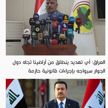
العراق: أي تهديد ينطلق من أراضينا تجاه دول
الجوار سيواجه بإجراءات قانونية حازمة