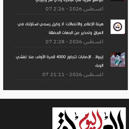
07 اغســطس.2026 - 2:26
هيئة الإعلام والاتصالات: لا وكيل رسمي لستارلنك في
العراق وتحذير من الجهات المضللة
07 اغســطس.2026 - 2:28
إيبولا.. الإصابات تتجاوز 4000 للمرة الأولى منذ تفشي
الوباء
07 اغســطس.2026 - 21:11