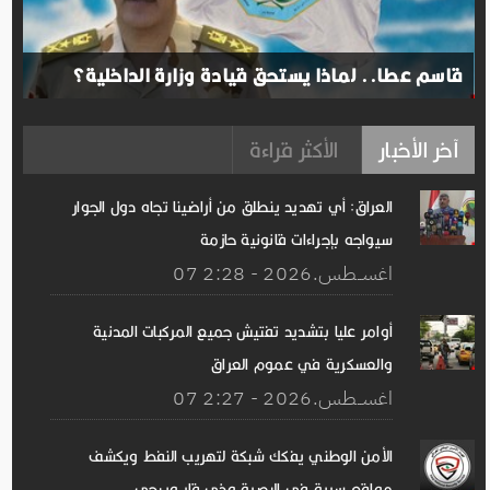
قاسم عطا.. لماذا يستحق قيادة وزارة الداخلية؟
آخر الأخبار
الأكثر قراءة
العراق: أي تهديد ينطلق من أراضينا تجاه دول الجوار
سيواجه بإجراءات قانونية حازمة
07 اغســطس.2026 - 2:28
أوامر عليا بتشديد تفتيش جميع المركبات المدنية
والعسكرية في عموم العراق
07 اغســطس.2026 - 2:27
الأمن الوطني يفكك شبكة لتهريب النفط ويكشف
مواقع سرية في البصرة وذي قار وبيجي