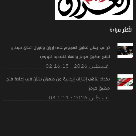
الأكثر قراءة
ترامب يعلن تعليق الهجوم على إيران وقبول اتفاق مبدئي
لفتح مضيق هرمز وإنهاء التهديد النووي
02 اغســطس.2026 - 16:15
بغداد تتلقى إشارات إيجابية من طهران بشأن قرب إعادة فتح
مضيق هرمز
03 اغســطس.2026 - 1:11