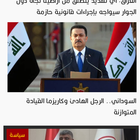
العراق: أي تهديد ينطلق من أراضينا تجاه دول
الجوار سيواجه بإجراءات قانونية حازمة
السوداني.. الرجل الهادئ وكاريزما القيادة
المتوازنة
سياسة