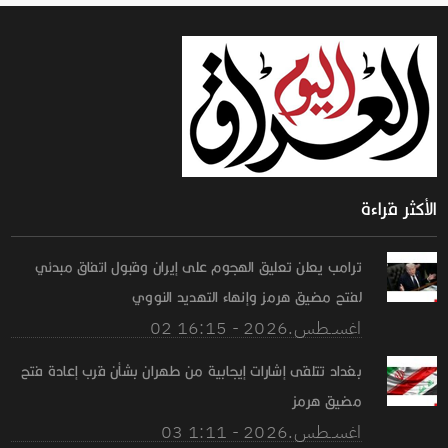
الأكثر قراءة
ترامب يعلن تعليق الهجوم على إيران وقبول اتفاق مبدئي
لفتح مضيق هرمز وإنهاء التهديد النووي
02 اغســطس.2026 - 16:15
بغداد تتلقى إشارات إيجابية من طهران بشأن قرب إعادة فتح
مضيق هرمز
03 اغســطس.2026 - 1:11