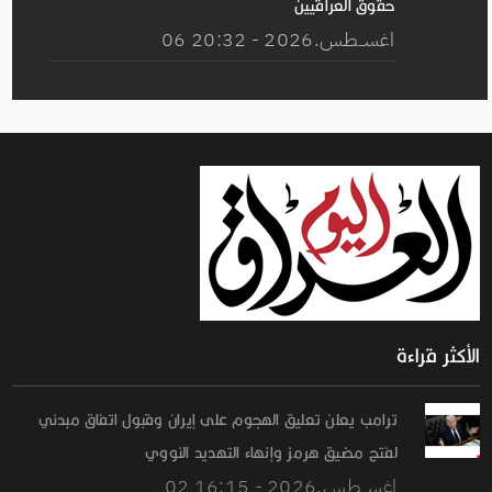
حقوق العراقيين
06 اغســطس.2026 - 20:32
الأكثر قراءة
ترامب يعلن تعليق الهجوم على إيران وقبول اتفاق مبدئي
لفتح مضيق هرمز وإنهاء التهديد النووي
02 اغســطس.2026 - 16:15