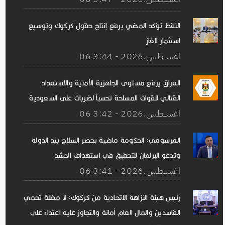
النفط تؤكد المضي برفع إنتاج حقول كركوك وتوسيع
استثمار الغاز
06 اغســطس.2026 - 3:44
العراق يرفع مستوى الجاهزية الأمنية والاستعداد
القتالي للقوات المسلحة تحسباً لضربات على السعودية
06 اغســطس.2026 - 3:42
المرسومي: الحكومة ماضية بحصر السلاح بيد الدولة
وتدعو البرلمان للتحقيق في استهداف الحشد
06 اغســطس.2026 - 3:41
رئيس هيئة النزاهة الاتحادية من كركوك: لا مظلة تحمي
الفاسدين والمال العام أمانة والتجاوز عليه اعتداء على