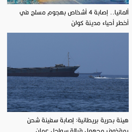
ألمانيا.. إصابة 4 أشخاص بهجوم مسلح في
أخطر أحياء مدينة كولن
هيئة بحرية بريطانية: إصابة سفينة شحن
بمقذوف مجهول قبالة سواحل عمان