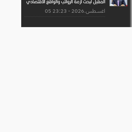
المقبل لبحث أزمة الرواتب والواقع الاقتصادي
05 اغســطس.2026 - 23:23