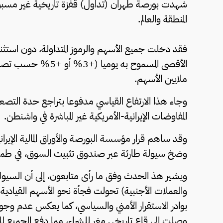
شهدت بورصة طهران (تداول) قفزة تاريخية غير مسبوقة
المنطقة والعالم.
فقد دخلت جميع الأسهم والرموز المتداولة، دون استثنا
الأقصى المسموح به ي
ملايين الأسهم.
وجاء هذا الارتفاع القياسي مدفوعا بتراجع حدة التصعي
المفاوضات الإيرانية-الأمريكية غير المباشرة في واشنطن.
وضخ سيولة طارئة عبر صندوق تثبيت السوق، في طمأنة
ويشير هذ الحدث وفق ما رأى متابعون، إلى أن السيو
والعملات الأجنبية) تحولت فجأة نحو الأسهم القيادية (
بوادر الاستقرار الأمني والسياسي، كما يعكس عدم وجود
وصلت إلى قاع تاريخي مغر للشراء، مما دفع الجميع ل