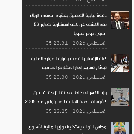
دعوة نيابية للتحقيق بعقود مصفى كربلاء
بعد الكشف عن كلف استشارية تتجاوز 52
مليون دولار سنوياً
05 اغســطس.2026 - 23:31
كتلة الإعمار والتنمية ووزارة الموارد المائية
تبحثان تسريع إنجاز المشاريع الخدمية
05 اغســطس.2026 - 23:30
وزير الكهرباء يخاطب هيئة النزاهة لتدقيق
كشوفات الذمة المالية للمسؤولين منذ 2005
05 اغســطس.2026 - 23:25
مجلس النواب يستضيف وزير المالية الأسبوع