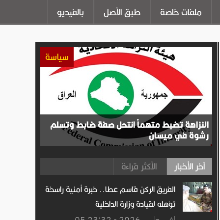
ملفات خاصة
طبق الأصل
بالفيديو
سياسة
النزاهة تضبط متهماً انتحل صفة ضابط وتسلم
رشوة في ميسان
آخر الأخبار
الأكثر قراءة
الفريق الركن قاسم عطا.. خبرة أمنية راسخة
تؤهله لقيادة وزارة الداخلية
05 اغســطس.2026 - 23:32