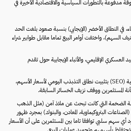
 مدفوعة بالتطورات السياسية والاقتصادية الأخيرة في
ء، في النطاق الأخضر (الإيجابي) بنسبة صعود بلغت الحد
وميا (+3% أو +5% حسب تصنيف السهم)، واختفت أوامر البيع تماما مقابل طوابير شراء
د العسكري الإقليمي، والأنباء الإيجابية حول تقدم
وقد ساهم قرار مؤسسة البورصة والأوراق المالية الإيرانية (SEO) بتثبيت نطاق التذبذب اليومي لأسعار الأسهم،
 المستثمرين ووقف نزيف الخسائر السابقة.
لة الضخمة التي كانت تبحث عن ملاذ آمن (مثل الذهب
الصناعات البتروكيماوية، المعادن، والبنوك) بمجرد ظهور
 أي سهم سلبي توافقا تاما بين المستثمرين على أن الأسعار
لاحتفاظ بأسهمهم وتجميد عمليات البيع.