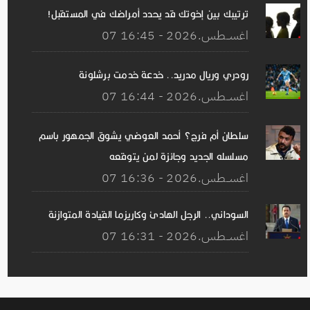
ترتيبك بين إخوتك قد يحدد أمراضك في المستقبل!
07 اغســطس.2026 - 16:45
رودري وريال مدريد.. خدعة خدمت برشلونة
07 اغســطس.2026 - 16:44
سلطان أم فرج؟ أحمد العوضي يشوق الجمهور باسم
مسلسله الجديد وجائزة لمن يتوقعه
07 اغســطس.2026 - 16:36
السوداني.. الرجل الهادئ وكاريزما القيادة المتوازنة
07 اغســطس.2026 - 16:31