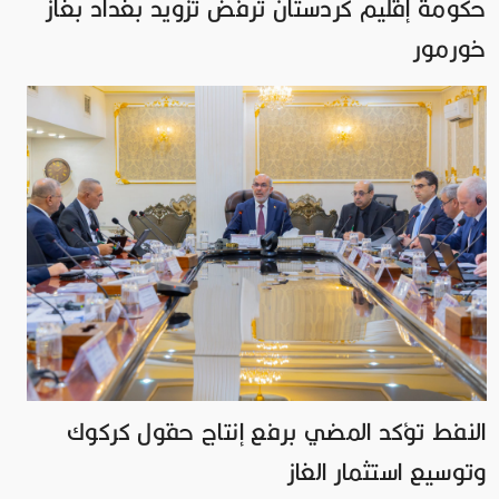
حكومة إقليم كردستان ترفض تزويد بغداد بغاز
خورمور
النفط تؤكد المضي برفع إنتاج حقول كركوك
وتوسيع استثمار الغاز