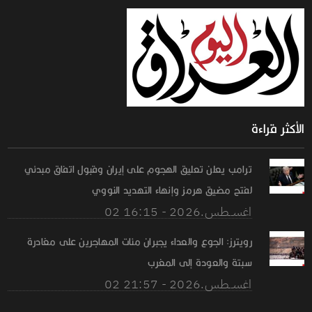
الأكثر قراءة
ترامب يعلن تعليق الهجوم على إيران وقبول اتفاق مبدئي
لفتح مضيق هرمز وإنهاء التهديد النووي
02 اغســطس.2026 - 16:15
رويترز: الجوع والعداء يجبران مئات المهاجرين على مغادرة
سبتة والعودة إلى المغرب
02 اغســطس.2026 - 21:57