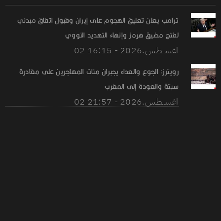
ترامب يعلن تعليق الهجوم على إيران وقبول اتفاق مبدئي
لفتح مضيق هرمز وإنهاء التهديد النووي
02 اغســطس.2026 - 16:15
رويترز: الجوع والعداء يجبران مئات المهاجرين على مغادرة
سبتة والعودة إلى المغرب
02 اغســطس.2026 - 21:57