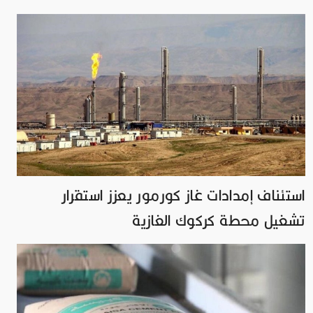
استئناف إمدادات غاز كورمور يعزز استقرار
تشغيل محطة كركوك الغازية