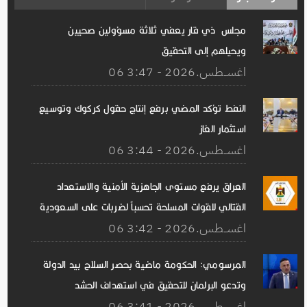
مجلس ذي قار يعفي ثلاثة مسؤولين صحيين
ويحيلهم إلى التحقيق
06 اغســطس.2026 - 3:47
النفط تؤكد المضي برفع إنتاج حقول كركوك وتوسيع
استثمار الغاز
06 اغســطس.2026 - 3:44
العراق يرفع مستوى الجاهزية الأمنية والاستعداد
القتالي للقوات المسلحة تحسباً لضربات على السعودية
06 اغســطس.2026 - 3:42
المرسومي: الحكومة ماضية بحصر السلاح بيد الدولة
وتدعو البرلمان للتحقيق في استهداف الحشد
06 اغســطس.2026 - 3:41