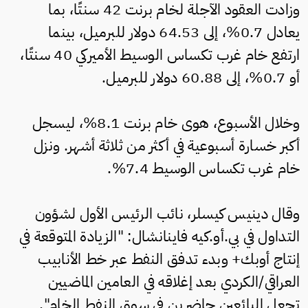
وزادت العقود الآجلة لخام برنت 42 سنتًا، بما
يعادل 0.7%، إلى 64.53 دولار للبرميل، بينما
ارتفع خام غرب تكساس الوسيط الأميركي 40 سنتًا،
أو 0.7%، إلى 60.88 دولار للبرميل.
وخلال الأسبوع، هوى خام برنت 8.1%، ليسجل
أكبر خسارة أسبوعية في أكثر من ثلاثة أشهر. ونزل
خام غرب تكساس الوسيط 7.4%.
وقال دينيس كيسلر، نائب الرئيس الأول لشؤون
التداول في بي.أو.كيه فاينانشال: "الزيادة المتوقعة في
إنتاج أوبك+ وبدء تدفق النفط عبر خط الأنابيب
العراقي/الكردي بعد إغلاقه في العامين الماضيين
تجعل البائعين حاضرين في سوق النفط الخام".