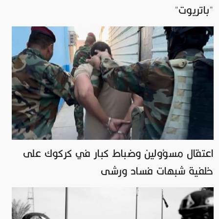
"باتريوت"
اعتقال مسؤولين وضباط كبار في كركوك على
خلفية شبهات فساد ورشى