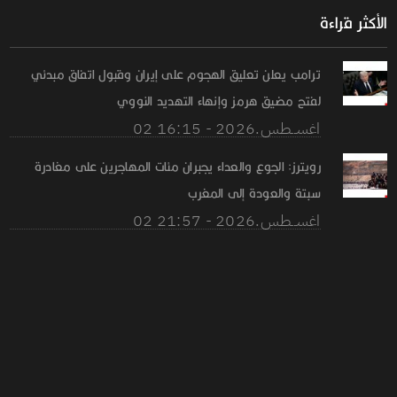
الأكثر قراءة
ترامب يعلن تعليق الهجوم على إيران وقبول اتفاق مبدئي
لفتح مضيق هرمز وإنهاء التهديد النووي
02 اغســطس.2026 - 16:15
رويترز: الجوع والعداء يجبران مئات المهاجرين على مغادرة
سبتة والعودة إلى المغرب
02 اغســطس.2026 - 21:57