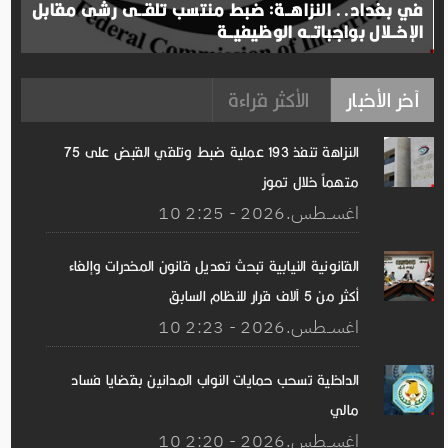
في بغداد.. النزاهــة: ضبط منتسب تلقــى رشى مقابل
الإخــلال بواجباتــه الوظيفيــة
آخر الأخبار
الأكثر قراءة
النزاهة تنفذ 193 عملية ضبط وتلقي القبض على 75
متهماً خلال تموز
10 اغســطس.2026 - 2:25
القانونية النيابية تبحث تعديل قانون المخدرات وإلغاء
أكثر من 5 آلاف قرار للنظام السابق
10 اغســطس.2026 - 2:23
الداخلية تسحب حمايات النواب المدانين بقضايا فساد
مالي
10 اغســطس.2026 - 2:20