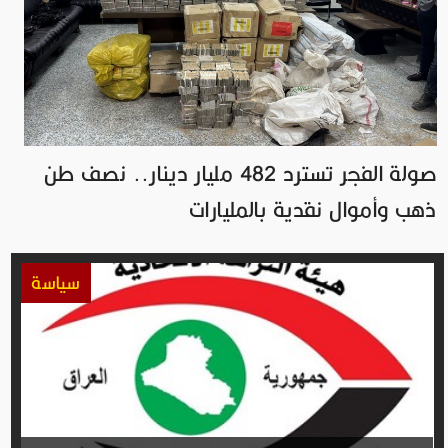
صولة الفجر تسترد 482 مليار دينار.. نصف طن
ذهب وأموال نقدية بالمليارات
سياسة