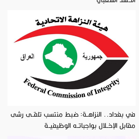
في بغداد.. النزاهــة: ضبط منتسب تلقــى رشى
مقابل الإخــلال بواجباتــه الوظيفيــة