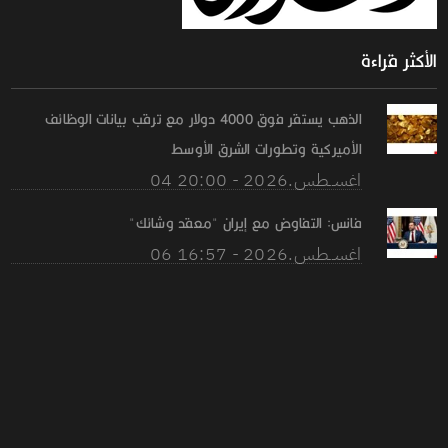
الأكثر قراءة
الذهب يستقر فوق 4000 دولار مع ترقب بيانات الوظائف
الأميركية وتطورات الشرق الأوسط
04 اغســطس.2026 - 20:00
فانس: التفاوض مع إيران "معقد وشائك"
06 اغســطس.2026 - 16:57