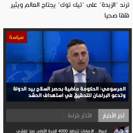
ترند "الزبدة" على "تيك توك" يجتاح العالم ويثير
قلقا صحيا
سياسة
المرسومي: الحكومة ماضية بحصر السلاح بيد الدولة
وتدعو البرلمان للتحقيق في استهداف الحشد
آخر الأخبار
الأكثر قراءة
إيبولا.. الإصابات تتجاوز 4000 للمرة الأولى منذ تفشي