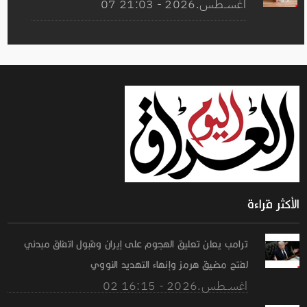
07 اغســطس.2026 - 21:03
الأكثر قراءة
ترامب يعلن تعليق الهجوم على إيران وقبول اتفاق مبدئي
لفتح مضيق هرمز وإنهاء التهديد النووي
02 اغســطس.2026 - 16:15