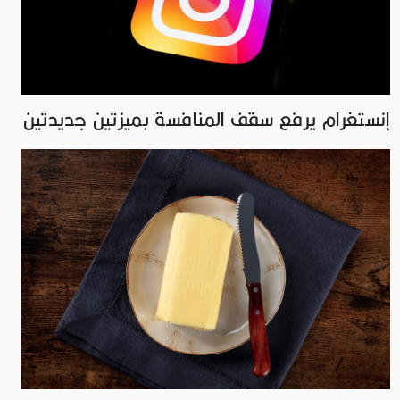
إنستغرام يرفع سقف المنافسة بميزتين جديدتين