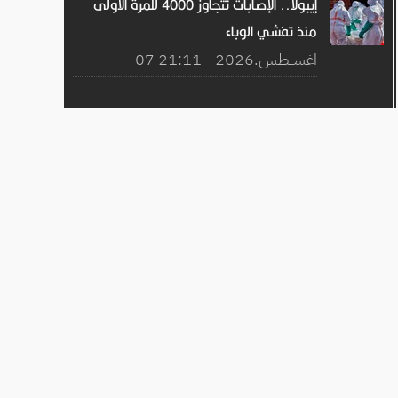
إيبولا.. الإصابات تتجاوز 4000 للمرة الأولى
منذ تفشي الوباء
07 اغســطس.2026 - 21:11