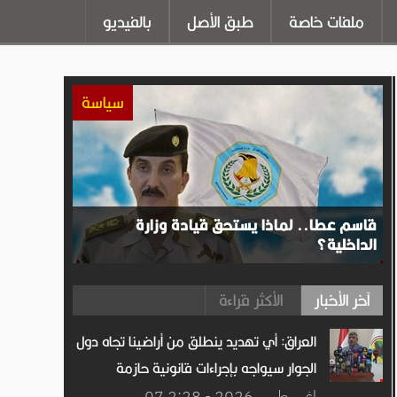
ملفات خاصة
طبق الأصل
بالفيديو
سياسة
قاسم عطا.. لماذا يستحق قيادة وزارة
الداخلية؟
آخر الأخبار
الأكثر قراءة
العراق: أي تهديد ينطلق من أراضينا تجاه دول
الجوار سيواجه بإجراءات قانونية حازمة
07 اغســطس.2026 - 2:28