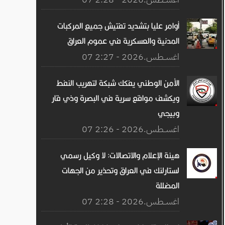
أوامر عليا بتشديد تفتيش جميع المركبات
المدنية والعسكرية في عموم العراق
07 اغســطس.2026 - 2:27
الأمن الوطني يفكك شبكة لتهريب النفط
ويكشف مواقع سرية في البصرة وذي قار
وبيجي
07 اغســطس.2026 - 2:26
هيئة الإعلام والاتصالات: لا وكيل رسمي
لستارلنك في العراق وتحذير من الجهات
المضللة
07 اغســطس.2026 - 2:28