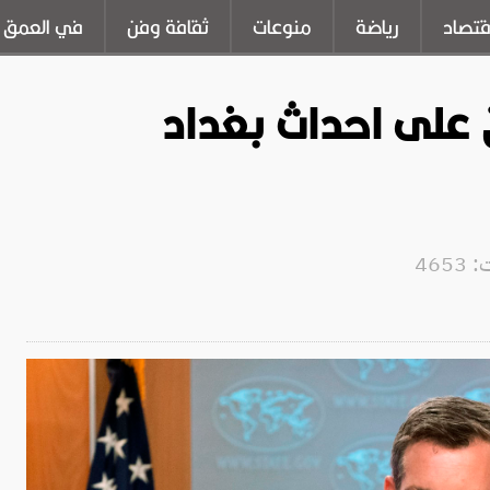
قتصاد
رياضة
منوعات
ثقافة وفن
في العمق
ق على احداث بغداد
465